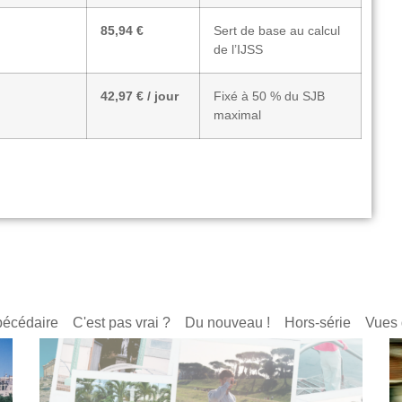
85,94 €
Sert de base au calcul
de l’IJSS
42,97 € / jour
Fixé à 50 % du SJB
maximal
écédaire
C'est pas vrai ?
Du nouveau !
Hors-série
Vues 