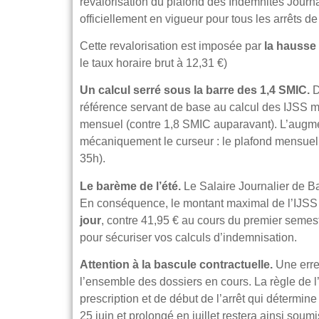
revalorisation du plafond des Indemnités Journa
officiellement en vigueur pour tous les arrêts d
Cette revalorisation est imposée par
la hausse
le taux horaire brut à 12,31 €)
Un calcul serré sous la barre des 1,4 SMIC.
D
référence servant de base au calcul des IJSS ma
mensuel (contre 1,8 SMIC auparavant). L’augm
mécaniquement le curseur : le plafond mensuel 
35h).
Le barème de l’été.
Le Salaire Journalier de B
En conséquence, le montant maximal de l’IJSS 
jour
, contre 41,95 € au cours du premier semest
pour sécuriser vos calculs d’indemnisation.
Attention à la bascule contractuelle.
Une erre
l’ensemble des dossiers en cours. La règle de l’
prescription et de début de l’arrêt qui détermine
25 juin et prolongé en juillet restera ainsi soum