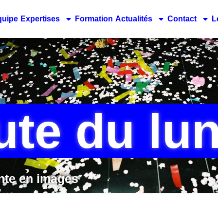
quipe
Expertises
Formation
Actualités
Contact
L
ute du lun
onte en images