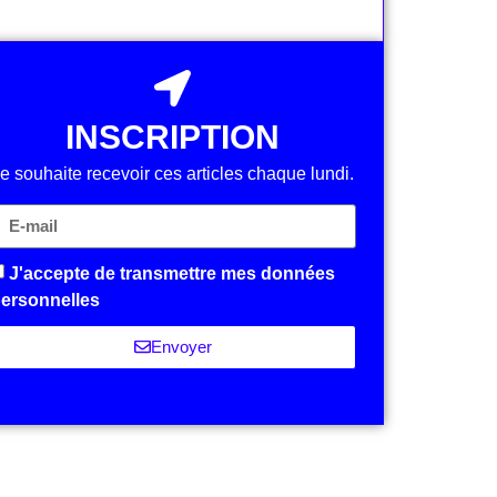
INSCRIPTION
e souhaite recevoir ces articles chaque lundi.
J'accepte de transmettre mes données
ersonnelles
Envoyer