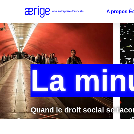
A propos
É
La min
Quand le droit social se rac