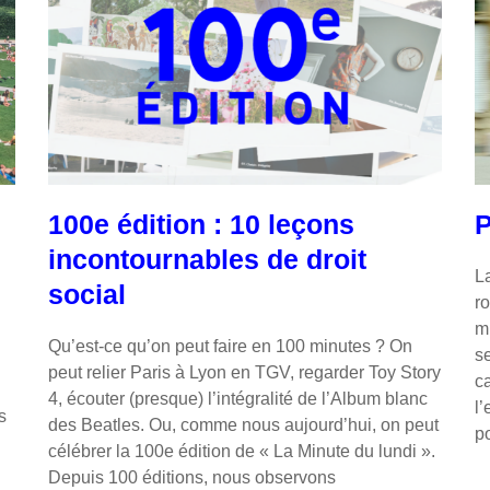
100e édition : 10 leçons
P
incontournables de droit
La
social
ro
m
Qu’est-ce qu’on peut faire en 100 minutes ? On
se
peut relier Paris à Lyon en TGV, regarder Toy Story
c
4, écouter (presque) l’intégralité de l’Album blanc
l
s
des Beatles. Ou, comme nous aujourd’hui, on peut
po
célébrer la 100e édition de « La Minute du lundi ».
Depuis 100 éditions, nous observons