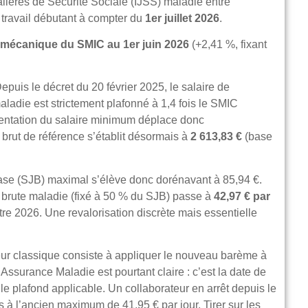
lières de Sécurité Sociale (IJSS) maladie entre
e travail débutant à compter du
1er juillet 2026
.
 mécanique du SMIC au 1er juin 2026
(+2,41 %, fixant
epuis le décret du 20 février 2025, le salaire de
ladie est strictement plafonné à 1,4 fois le SMIC
entation du salaire minimum déplace donc
brut de référence s’établit désormais à
2 613,83 €
(base
ase (SJB) maximal s’élève donc dorénavant à 85,94 €.
brute maladie (fixé à 50 % du SJB) passe à
42,97 € par
re 2026. Une revalorisation discrète mais essentielle
ur classique consiste à appliquer le nouveau barème à
Assurance Maladie est pourtant claire : c’est la date de
 le plafond applicable. Un collaborateur en arrêt depuis le
is à l’ancien maximum de 41,95 € par jour. Tirer sur les