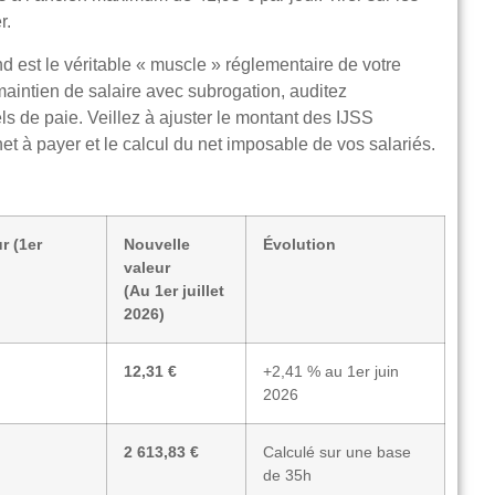
r.
 est le véritable « muscle » réglementaire de votre
 maintien de salaire avec subrogation, auditez
s de paie. Veillez à ajuster le montant des IJSS
 net à payer et le calcul du net imposable de vos salariés.
r (1er
Nouvelle
Évolution
valeur
(Au 1er juillet
2026)
12,31 €
+2,41 % au 1er juin
2026
2 613,83 €
Calculé sur une base
de 35h